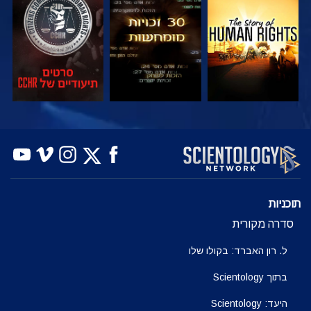
צפה
צפה
צפה
צפה
צפה
בדוק את הסדרה
תוכניות
סדרה מקורית
ל. רון האברד: בקולו שלו
בתוך Scientology
היעד: Scientology