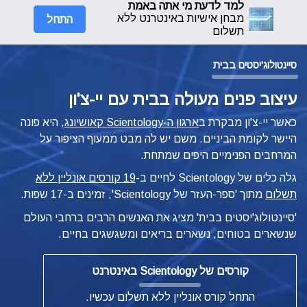
למד לדעת מי אתה באמת
התחל
מבחן אישיות באינטרנט ללא
תשלום
סיינטולוג'יסטים בבית
עיצוב פנים מעולה בבית עם יי-צ'ון
כאשר יי-צ'ון מבקרת ב
ארגון ה-Scientology קאושיונג
, היא פונה
היישר לקומת הביניים. משם יש לה מבט ממעוף הציפור על
המרחבים הפנימיים היפים שמתחת.
גלה כלים של Scientology לחיים ב-
19 קורסים אונליין ללא
תשלום
מתוך 'ספר-העזר של Scientology', זמינים ב-17 שפות.
'סיינטולוג'יסטים בבית' מציג את האנשים הרבים ברחבי העולם
שנשארים בטוחים, נשארים בריאים ומשגשגים בחיים.
קורסים של Scientology באינטרנט
התחל קורס אונליין ללא תשלום עכשיו.