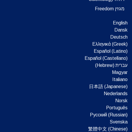
מגזין Freedom
English
Dansk
Deutsch
Ελληνικά (Greek)
Español (Latino)
Español (Castellano)
עברית (Hebrew)‏
Magyar
Italiano
日本語 (Japanese)
Nederlands
Norsk
Português
Русский (Russian)
Svenska
繁體中文 (Chinese)