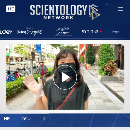
HE
שידור חי
סקרן?
Play
Video
שפה:
HE