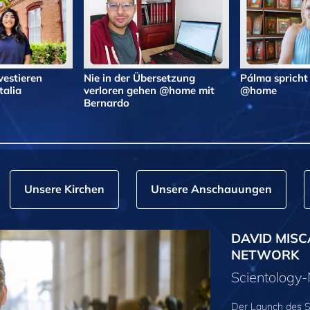
vestieren
Nie in der Übersetzung
Pálma spricht
alia
verloren gehen @home mit
@home
Bernardo
Unsere Kirchen
Unsere Anschauungen
DAVID MISC
NETWORK
Scientolog
Der Launch des S