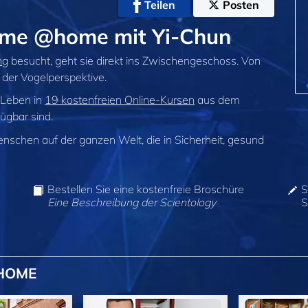
Teilen
Posten
ume @home mit Yi‑Chun
ng
besucht, geht sie direkt ins Zwischengeschoss. Von
 der Vogelperspektive.
 Leben in
19 kostenfreien Online‑Kursen
aus dem
fügbar sind.
enschen auf der ganzen Welt, die in Sicherheit, gesund
Bestellen Sie eine kostenfreie Broschüre
S
Eine Beschreibung der Scientology
S
@HOME