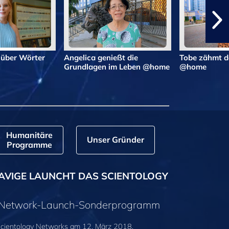
 über Wörter
Angelica genießt die
Tobe zähmt d
Grundlagen im Leben @home
@home
Humanitäre
Unser Gründer
Programme
AVIGE LAUNCHT DAS SCIENTOLOGY
y-Network-Launch-Sonderprogramm
cientology Networks am 12. März 2018,