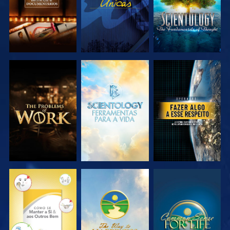
EXPLORAR A
EXPLORAR A
VER
SÉRIE
SÉRIE
VER
VER
VER