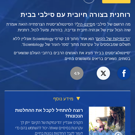
רוחנית בצורה חיובית עם סילבי בבית
מה הרושם של סילבי מ
סיינט-היל
? הסיינטולוג'יסטית הצרפתייה הזאת אומרת
שזה הכול עניין של אנרגיה חיובית ונדיבה, בהירות, ומעל לכול, רוחניות.
'
הדינמיקות של הקיום
'
הוא אחד מתוך 19 קורסי Scientology אונליין ללא
תשלום שמבוססים על עקרונות מתוך 'ספר-העזר של Scientology'.
'סיינטולוג'יסטים בבית' מציג את האנשים הרבים ברחבי העולם שנשארים
בטוחים, נשארים בריאים ומשגשגים בחיים.
מידע נוסף
רוצה להתחיל לקבל את ההחלטות
הנכונות?
הקורס אונליין 'הדינמיקות של הקיום' ייתן לך
עקרונות בסיסיים שאתה יכול להשתמש בהם כדי
לעזור לקבל החלטות נכונות בחיים.