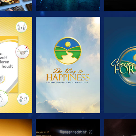
E SERIE
KIJK
KI
JK
KIJK
KI