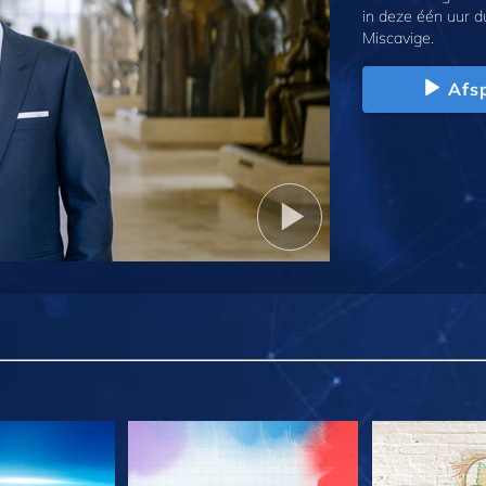
in deze één uur d
Miscavige.
Afs