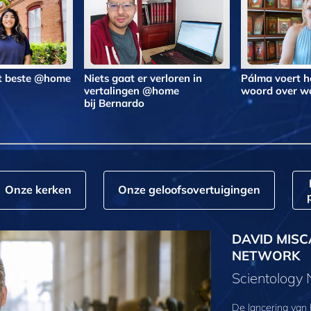
et beste @home
Niets gaat er verloren in
Pálma voert h
vertalingen @home
woord over 
bij Bernardo
Onze kerken
Onze geloofs­overtuigingen
DAVID MISC
NETWORK
Scientology
De lancering van