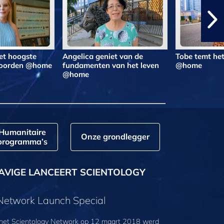
et hoogste
Angelica geniet van de
Tobe temt he
woorden @home
fundamenten van het leven
@home
@home
Humanitaire
Onze grondlegger
programma’s
AVIGE LANCEERT SCIENTOLOGY
 Network Launch Special
 het Scientology Network op 12 maart 2018 werd