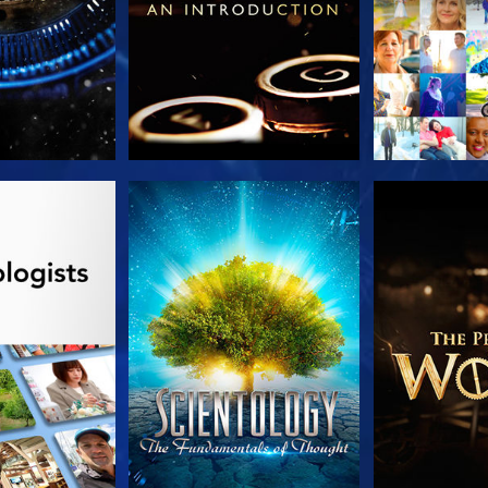
E SERIE
KIJK
VERKEN D