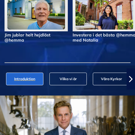
Jim jublar helt hejdlöst
Investera i det bästa @hemm
@hemma
med Natalia
Introduktion
Vilka vi är
Våra Kyrkor