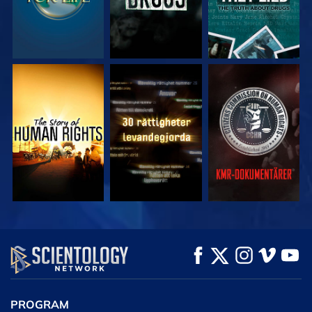
TITTA
TITTA
TITTA
TITTA
TITTA
UTFORSKA
SERIEN
PROGRAM