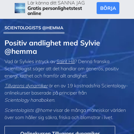
Lär känna ditt SANNA JAG
BÖRJA
Gratis personlighetstest
online
SCIENTOLOGISTS @HEMMA
Positiv andlighet med Sylvie
@hemma
Vad är Sylvies intryck av
Saint Hill
? Denna franska
Scientologist säger att det handlar om generös, positiv
energi, lätthet och framför allt andlighet.
Tillvarons dynamiker
är en av 19 kostnadsfria Scientology-
onlinekurser baserade på principer från
Scientology handboken
.
Scientologists @home
visar de många människor världen
över som håller sig säkra, friska och blomstrar i livet.
Onlinekursen Tillvarons dynamiker