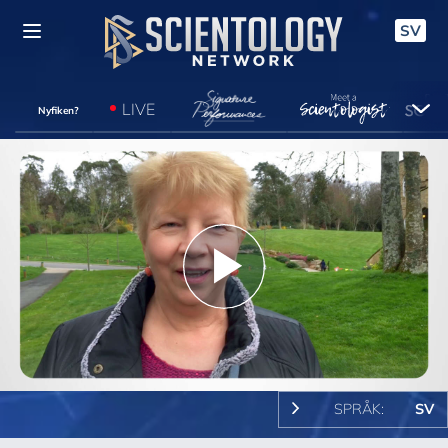
SV
LIVE
Nyfiken?
Play
Video
SPRÅK:
SV