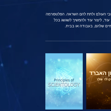
ברחבי העולם ולתת להם השראה. הפלטפורמה
שים רגילים ברחבי העולם משתמשים בטכנולוגיה של Scientology כדי ללמוד עוד, ליצור עוד ולהמשיך לשגשג בכל