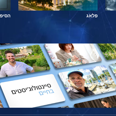
פלאג
הסיפור ה