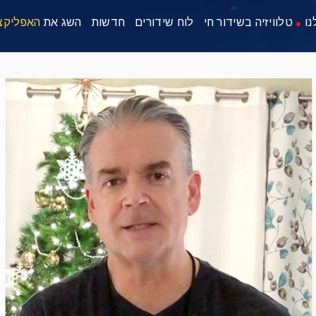
נו
טלוויזיה בשידור חי
לוח שידורים
חדשות
השג את
האפליקצ