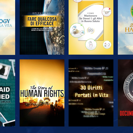
A
ESPLORA LE
ESPLORA LE
ES
SERIE
SERIE
A
GUARDA
GUARDA