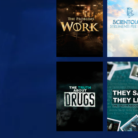
ESPLORA LE
GUARD
SERIE
GUARDA
GUARD