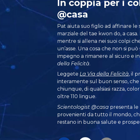
In coppia per i co
@casa
Pat aiuta suo figlio ad affinare le 
marziale del tae kwon do, a casa. I
mentre si allena nei suoi colpi c
un’asse. Una cosa che non si può s
impegno a rimanere al sicuro e in
della Felicità
.
Leggete
La Via della Felicità
, il
interamente sul buon senso, che
chiunque, di qualsiasi razza, color
oltre 110 lingue.
Scientologist @casa
presenta le
provenienti da tutto il mondo, ch
restano in buona salute e prosper