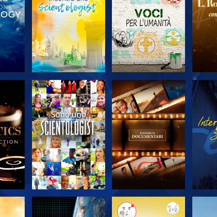
 LE
ESPLORA LE
ESPLORA LE
ES
SERIE
SERIE