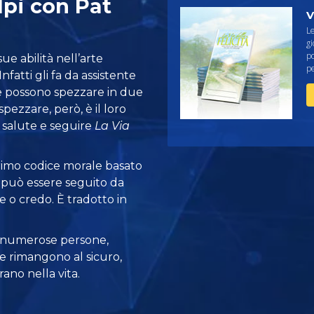
lpi con Pat
V
Le
gi
po
sue abilità nell’arte
pe
nfatti gli fa da assistente
he possono spezzare in due
pezzare, però, è il loro
 salute e seguire
La Via
 primo codice morale basato
 può essere seguito da
e o credo. È tradotto in
 numerose persone,
e rimangono al sicuro,
ano nella vita.