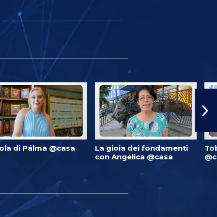
ola di Pálma @casa
La gioia dei fondamenti
Tob
con Angelica @casa
@c