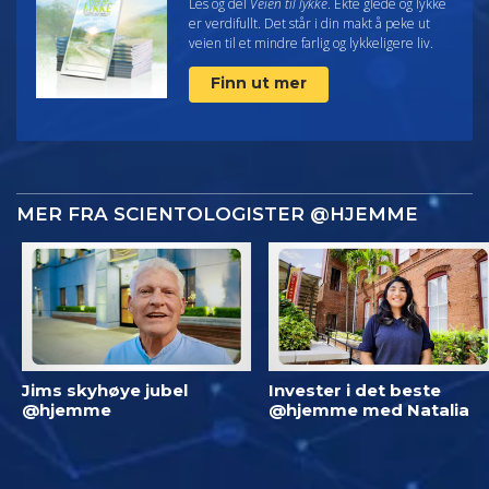
Les og del
Veien til lykke
. Ekte glede og lykke
er verdifullt. Det står i din makt å peke ut
veien til et mindre farlig og lykkeligere liv.
Finn ut mer
MER FRA SCIENTOLOGISTER @HJEMME
Jims skyhøye jubel
Invester i det beste
@hjemme
@hjemme med Natalia