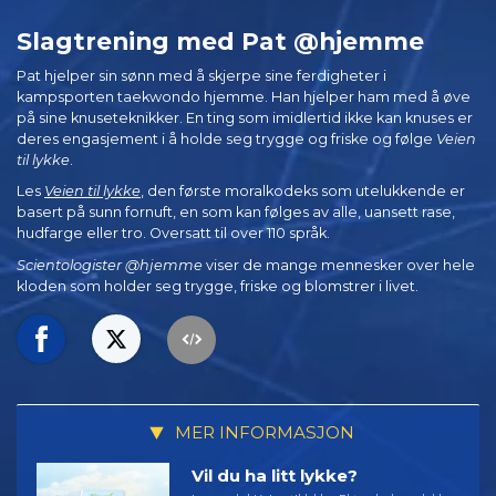
Slagtrening med Pat @hjemme
Pat hjelper sin sønn med å skjerpe sine ferdigheter i
kampsporten taekwondo hjemme. Han hjelper ham med å øve
på sine knuseteknikker. En ting som imidlertid ikke kan knuses er
deres engasjement i å holde seg trygge og friske og følge
Veien
til lykke
.
Les
Veien til lykke
, den første moralkodeks som utelukkende er
basert på sunn fornuft, en som kan følges av alle, uansett rase,
hudfarge eller tro. Oversatt til over 110 språk.
Scientologister @hjemme
viser de mange mennesker over hele
kloden som holder seg trygge, friske og blomstrer i livet.
MER INFORMASJON
Vil du ha litt lykke?