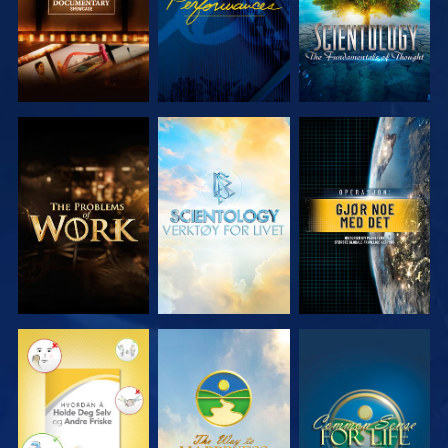
UTFORSK
UTFORSK
SE
SERIEN
SERIEN
SE
SE
SE