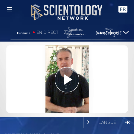
FR
EN DIRECT
Curieux ?
Play
Video
LANGUE:
FR