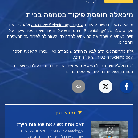
מיכאלה תופסת פיקוד בטמפה בבית
מיכאלה מאוד נרגשת להיות ב
ארגון ה-Scientology של טמפה
ולהמשיך את
הקורס שלה של 'Scientology: היבט חדש על החיים'.
היא תופסת פיקוד על
חייה, כשהיא מיישמת את מה שהיא למדה כדי לעזור לה לפרוח עם המשפחה
והחברים.
גלה פתרונות אמיתיים לבעיות החיים שעובדים כאן ועכשיו. קרא את הספר
'
Scientology: היבט חדש על החיים
'.
'סיינטולוג'יסטים בבית' מציג את האנשים הרבים ברחבי העולם שנשארים
בטוחים, נשארים בריאים ומשגשגים בחיים.
מידע נוסף
האם אתה משיג את שאיפות חייך?
ל-Scientology יש תשובות לשאלות של החיים.
תשובות שיעזרו לך. אחרי הכול, הנושא של