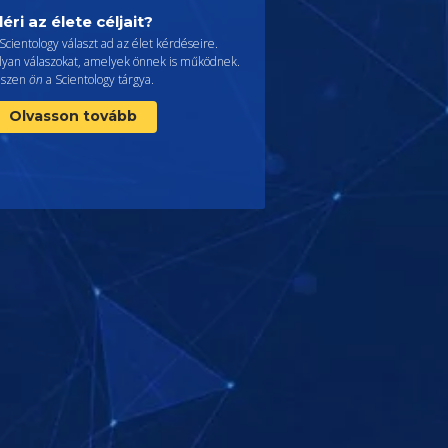
léri az élete céljait?
Scientology választ ad az élet kérdéseire.
lyan válaszokat, amelyek önnek is működnek.
iszen
ön
a Scientology tárgya.
Olvasson tovább