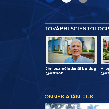
TOVÁBBI SCIENTOLOG
Jim eszméletlenül boldog
A l
@otthon
@ot
ÖNNEK AJÁNLJUK