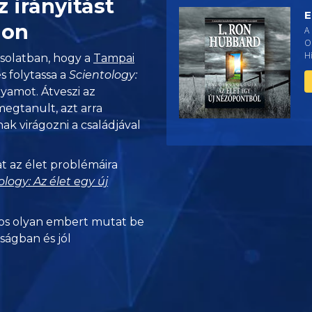
z irányítást
E
hon
A 
O
H
csolatban, hogy a
Tampai
s folytassa a
Scientology:
yamot. Átveszi az
 megtanult, azt arra
k virágozni a családjával
t az élet problémáira
ology: Az élet egy új
s olyan embert mutat be
nságban és jól