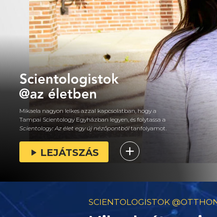
Mikaela nagyon lelkes azzal kapcsolatban, hogy a
Tampai Scientology Egyházban legyen, és folytassa a
Scientology: Az élet egy új nézőpontból
tanfolyamot.
LEJÁTSZÁS
SCIENTOLOGISTOK @OTTHO