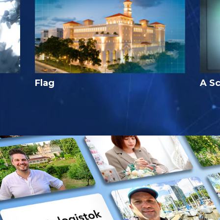
Flag
A Sc