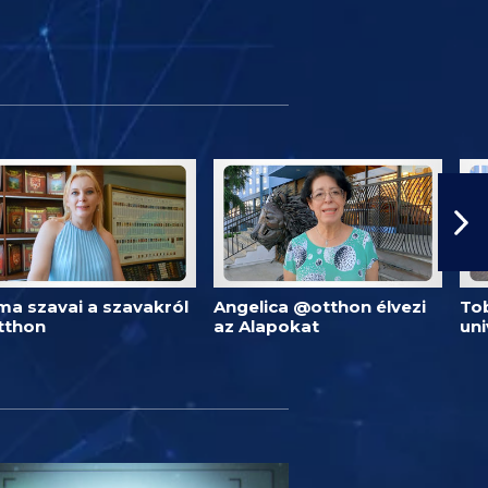
ma szavai a szavakról
Angelica @otthon élvezi
Tob
tthon
az Alapokat
un