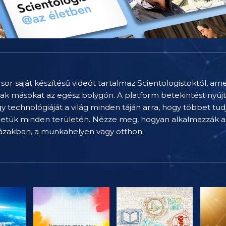
sor saját készítésű videót tartalmaz Scientologistoktól, am
nak másokat az egész bolygón. A platform betekintést nyúj
technológiáját a világ minden táján arra, hogy többet tu
letük minden területén. Nézze meg, hogyan alkalmazzák a 
házakban, a munkahelyen vagy otthon.