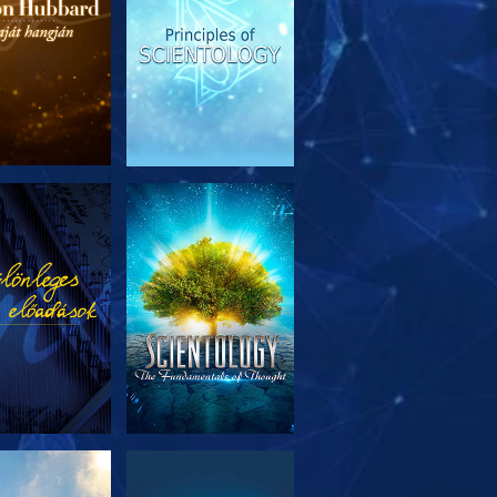
SOROZAT
MŰSORNÉZÉS
RÉSZEI