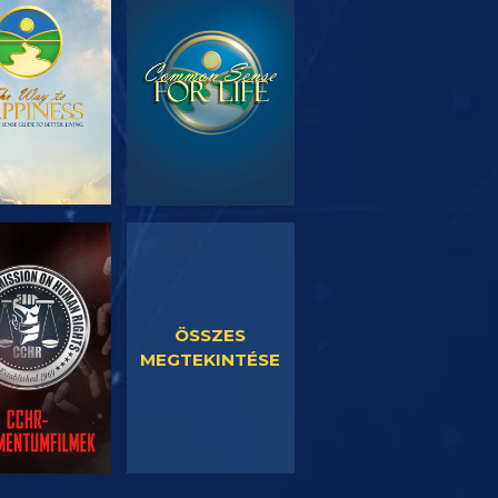
SOROZAT
MŰSORNÉZÉS
RÉSZEI
SORNÉZÉS
MŰSORNÉZÉS
ÖSSZES
MEGTEKINTÉSE