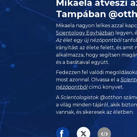
Mikaela átveszi a
Tampában @ott
Mikaela nagyon lelkes azzal kap
Scientology Egyházban
legyen, é
Az élet egy új nézőpontból
tanfol
irányítást az élete felett, és amit
alkalmazza, hogy segítsen magána
és a barátaival együtt.
Fedezzen fel valódi megoldásoka
most azonnal. Olvassa el a
Scient
nézőpontból
című könyvet.
A
Scientologistok @otthon
számo
a világ minden tájáról, akik bizto
vannak, és sikeresek az életben.