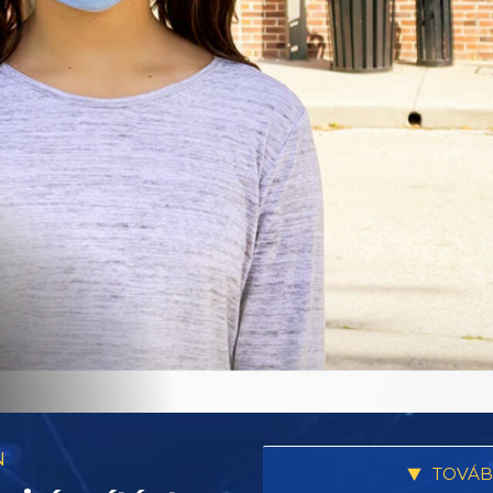
N
TOVÁB