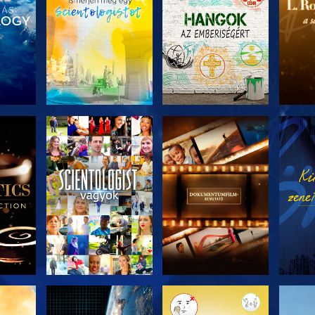
ZAT
A SOROZAT
A SOROZAT
A 
I
RÉSZEI
RÉSZEI