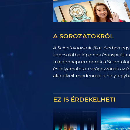
A SOROZATOKRÓL
A Scientologistok @az életben
egy 
kapcsolatba lépjenek és inspirálja
mindennapi emberek a Scientology 
és folyamatosan virágozzanak az é
alapelveit mindennap a helyi egy
EZ IS ÉRDEKELHETI