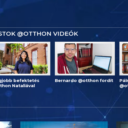
ISTOK @OTTHON VIDEÓK
egjobb befektetés
Bernardo @otthon fordít
Pál
thon Nataliával
@o