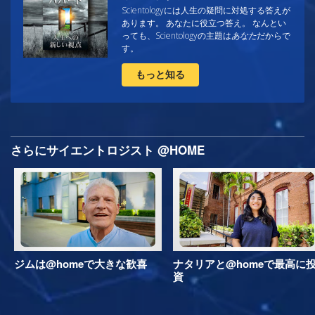
Scientologyには人生の疑問に対処する答えが
あります。 あなたに役立つ答え。 なんとい
っても、Scientologyの主題は
あなた
だからで
す。
もっと知る
さらにサイエントロジスト @HOME
ジムは@homeで大きな歓喜
ナタリアと@homeで最高に
資