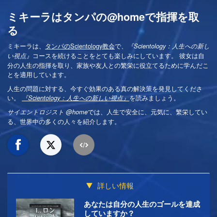
ミキーラはタンパの@homeで指揮を取
る
ミキーラは、
タンパのScientology教会
で、
『Scientology：人生への新し
コースを続けることをとても楽しみにしています。 彼女は自
い視点』
分の人生の指揮を取り、家族や友人との繁栄に役立てるために学んだこ
とを適用しています。
人生の問題に対する、今すぐ効果のある真の解決策を発見してくださ
い。
を読みましょう。
『Scientology：人生への新しい視点』
では、人生で安全に、元気に、繁栄してい
サイエントロジスト @home
る、世界中の多くの人々を紹介します。
詳しい情報
あなたは自分の人生のゴールを達成
していますか？