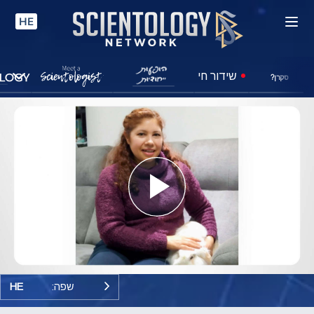
HE
שידור חי
סקרן?
Play
Video
שפה:
HE