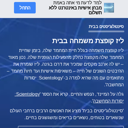
למד לדעת מי אתה באמת
התחל
מבחן אישיות באינטרנט ללא
תשלום
סיינטולוג'יסטים בבית
ליז קופצת משמחה בבית
ליז קופצת משמחה בגלל חיית המחמד שלה, בזמן שחיית
המחמד שלה מקפצת כחלק מהפעילות הגופנית שלה. נכון מאוד
– יש לה ארנב מקסים שמכיר את דרכו בגינה. ליז שומרת את
ההיבטים השונים של חייה – משאיפות אישיות ועד חיות מחמד –
מתואמים עם מה שהיא למדה
ב-'Scientology: יסודות
המחשבה'.
גלה על המיינד, הנפש והחיים. קרא את הספר '
Scientology:
יסודות המחשבה
'.
'סיינטולוג'יסטים בבית' מציג את האנשים הרבים ברחבי העולם
שנשארים בטוחים, נשארים בריאים ומשגשגים בחיים.