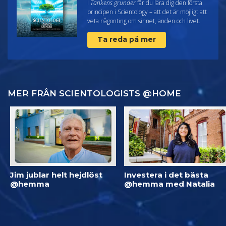
I
Tankens grunder
får du lära dig den första
principen i Scientology – att det är möjligt att
veta någonting om sinnet, anden och livet.
Ta reda på mer
MER FRÅN SCIENTOLOGISTS @HOME
Jim jublar helt hejdlöst
Investera i det bästa
@hemma
@hemma med Natalia