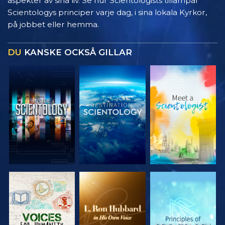
aspekter av sina liv. Se hur Scientologists tillämpar
Scientologys principer varje dag, i sina lokala Kyrkor,
på jobbet eller hemma.
DU
KANSKE OCKSÅ GILLAR
UTFORSKA
UTFORSKA
UTFORSKA
SERIEN
SERIEN
SERIEN