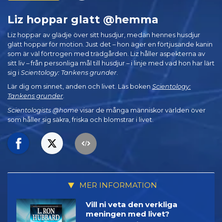
Liz hoppar glatt @hemma
Liz hoppar av glädje över sitt husdjur, medan hennes husdjur
glatt hoppar för motion. Just det – hon äger en förtjusande kanin
som är väl förtrogen med trädgården. Liz håller aspekterna av
sitt liv – från personliga mål till husdjur – i linje med vad hon har lärt
sig i
Scientology: Tankens grunder
.
Lär dig om sinnet, anden och livet. Läs boken
Scientology:
Tankens grunder
.
Scientologists @home
visar de många människor världen över
som håller sig säkra, friska och blomstrar i livet.
MER INFORMATION
Vill ni veta den verkliga
meningen med livet?