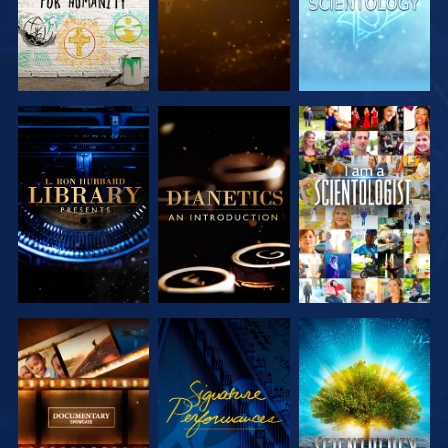
UTFORSKA
UTFORSKA
TITTA
SERIEN
SERIEN
UTFORSKA
TITTA
UTFORSKA
SERIEN
SERIEN