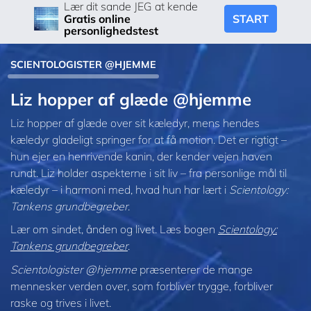
Lær dit sande JEG at kende
START
Gratis online
personlighedstest
SCIENTOLOGISTER @HJEMME
Liz hopper af glæde @hjemme
Liz hopper af glæde over sit kæledyr, mens hendes
kæledyr gladeligt springer for at få motion. Det er rigtigt –
hun ejer en henrivende kanin, der kender vejen haven
rundt. Liz holder aspekterne i sit liv – fra personlige mål til
kæledyr – i harmoni med, hvad hun har lært i
Scientology:
Tankens grundbegreber
.
Lær om sindet, ånden og livet. Læs bogen
Scientology:
Tankens grundbegreber
.
Scientologister @hjemme
præsenterer de mange
mennesker verden over, som forbliver trygge, forbliver
raske og trives i livet.