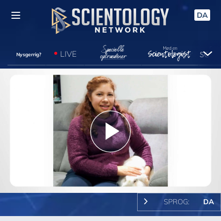
DA
LIVE
Nysgerrig?
Play
Video
SPROG:
DA