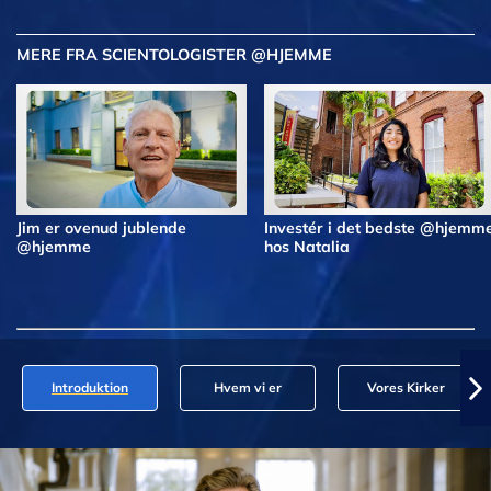
MERE FRA SCIENTOLOGISTER @HJEMME
Jim er ovenud jublende
Investér i det bedste @hjemm
@hjemme
hos Natalia
Introduktion
Hvem vi er
Vores Kirker