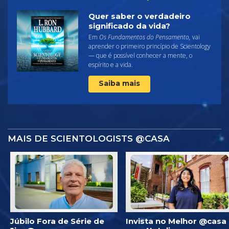
Quer saber o verdadeiro
significado da vida?
Em
Os Fundamentos do Pensamento,
vai
aprender o primeiro princípio de Scientology
— que é possível conhecer a mente, o
espírito e a vida.
Saiba mais
MAIS DE SCIENTOLOGISTS @CASA
Júbilo Fora de Série de
Invista no Melhor @casa