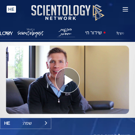
HE
שידור חי
סקרן?
Play
Video
שפה:
HE