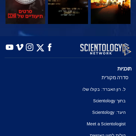
צפה
צפה
בדוק את הסדרה
תוכניות
סדרה מקורית
ל. רון האברד: בקולו שלו
בתוך Scientology
היעד: Scientology
Meet a Scientologist
קולות למען האנושות