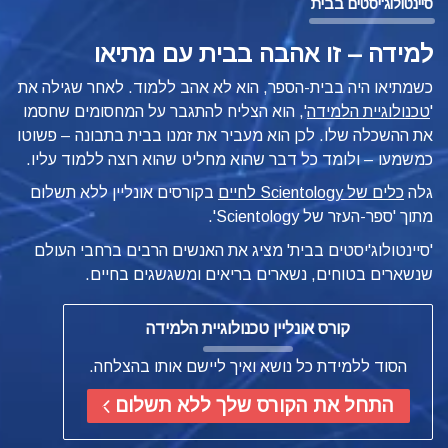
סיינטולוג'יסטים בבית
למידה – זו אהבה בבית עם מתיאו
כשמתיאו היה בבית-הספר, הוא לא אהב ללמוד. לאחר שגילה את
'
טכנולוגיית הלמידה
', הוא הצליח להתגבר על המחסומים שחסמו
את ההשכלה שלו.
לכן הוא מעביר את זמנו בבית בתבונה – פשוטו
כמשמעו – ולומד כל דבר שהוא מחליט שהוא רוצה ללמוד עליו.
גלה
כלים של Scientology לחיים
בקורסים אונליין ללא תשלום
מתוך 'ספר-העזר של Scientology'.
'סיינטולוג'יסטים בבית' מציג את האנשים הרבים ברחבי העולם
שנשארים בטוחים, נשארים בריאים ומשגשגים בחיים.
קורס אונליין טכנולוגיית הלמידה
הסוד ללמידת כל נושא ואיך ליישם אותו בהצלחה.
התחל את הקורס שלך ללא תשלום