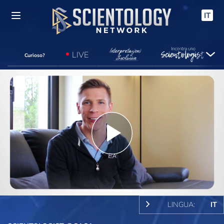
IT
LIVE
Curioso?
Play
Video
LINGUA:
IT