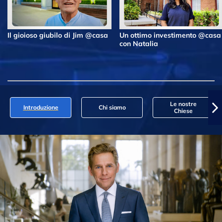
Il gioioso giubilo di Jim @casa
Un ottimo investimento @casa
con Natalia
Le nostre
Introduzione
Chi siamo
Chiese