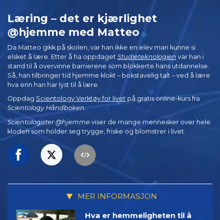
Læring – det er kjærlighet
@hjemme med Matteo
Da Matteo gikk på skolen, var han ikke en elev man kunne si
elsket å lære. Etter å ha oppdaget
Studieteknologien
var han i
stand til å overvinne barrierene som blokkerte hans utdannelse.
Så, han tilbringer tid hjemme klokt – bokstavelig talt – ved å lære
hva enn han har lyst til å lære.
Oppdag
Scientology Verktøy for livet
på gratis online-kurs fra
Scientology Håndboken
.
Scientologister @hjemme
viser de mange mennesker over hele
kloden som holder seg trygge, friske og blomstrer i livet.
MER INFORMASJON
Hva er hemmeligheten til å