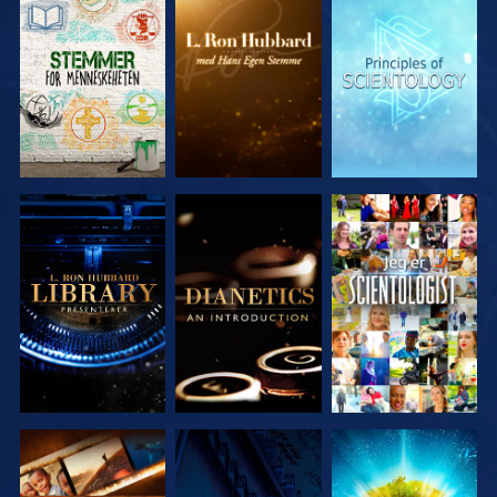
UTFORSK
UTFORSK
UTFORSK
SERIEN
SERIEN
SERIEN
UTFORSK
UTFORSK
SE
SERIEN
SERIEN
UTFORSK
SE
UTFORSK