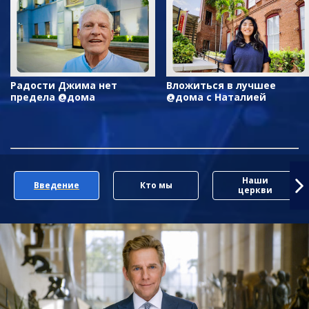
Радости Джима нет
Вложиться в лучшее
предела @дома
@дома с Наталией
Наши
Введение
Кто мы
церкви