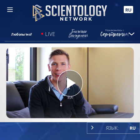
RU
LIVE
Любопытно?
Play
Video
ЯЗЫК:
RU