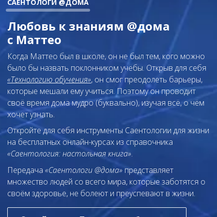
САЕНТОЛОГИ @ДОМА
Любовь к знаниям @дома
с Маттео
Когда Маттео был в школе, он не был тем, кого можно
было бы назвать поклонником учёбы. Открыв для себя
«Технологию обучения»
, он смог преодолеть барьеры,
которые мешали ему учиться. Поэтому он проводит
своё время дома мудро (буквально), изучая всё, о чём
хочет узнать.
Откройте для себя инструменты Саентологии для жизни
на бесплатных онлайн-курсах из справочника
«Саентология: настольная книга»
.
Передача
«Саентологи @дома»
представляет
множество людей со всего мира, которые заботятся о
своём здоровье, не болеют и преуспевают в жизни.