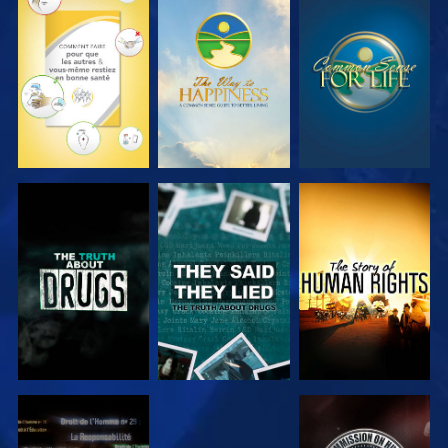
REGARDER
REGARDER
REGARDER
REGARDER
REGARDER
REGARDER