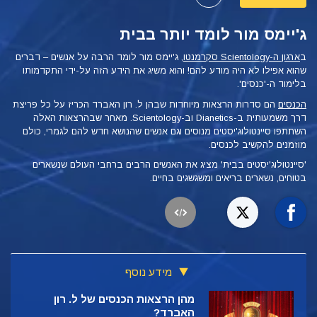
ג'יימס מור לומד יותר בבית
ב
ארגון ה-Scientology סקרמנטו
, ג'יימס מור לומד הרבה על אנשים – דברים
שהוא אפילו לא היה מודע להם! והוא משיג את הידע הזה על-ידי התקדמותו
בלימוד ה-'כנסים'.
הכנסים
הם סדרות הרצאות מיוחדות שבהן ל. רון האברד הכריז על כל פריצת
דרך משמעותית ב-Dianetics וב-Scientology. מאחר שבהרצאות האלה
השתתפו סיינטולוג'יסטים מנוסים וגם אנשים שהנושא חדש להם לגמרי, כולם
מוזמנים להקשיב לכנסים.
'סיינטולוג'יסטים בבית' מציג את האנשים הרבים ברחבי העולם שנשארים
בטוחים, נשארים בריאים ומשגשגים בחיים.
מידע נוסף
מהן הרצאות הכנסים של ל. רון
האברד?