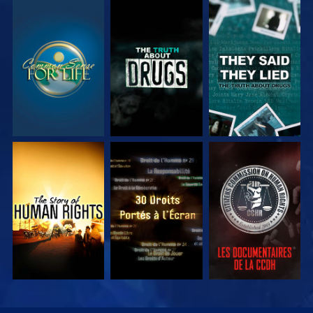
REGARDER
REGARDER
REGARDER
REGARDER
REGARDER
REGARDER