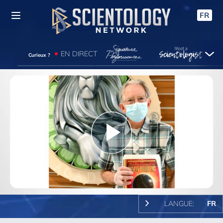
FR
EN DIRECT
Curieux ?
Play
Video
LANGUE:
FR