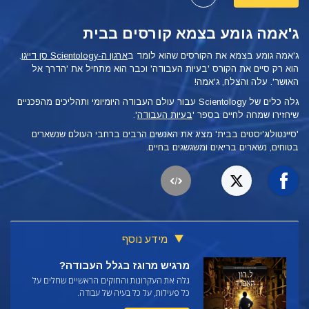
ג'אמה גומע בצמא קורסים בבית
ג'אמה גומע בצמא את הקורסים שהוא לומד ב
ארגון ה-Scientology סן דייגו
.
הוא רק סיים
את הקורס 'בעיות העבודה' וכבר הוא מתחיל את
'הדרך אל
האושר'. עלה והצלח, ג'אמה!
גלה כלים של Scientology עבור עולם העבודה היומיומי ותהליכים מהפכניים
שיחזירו שמחה לחיים בספר '
בעיות העבודה
'.
'סיינטולוג'יסטים בבית' מציג את האנשים הרבים ברחבי העולם שנשארים
בטוחים, נשארים בריאים ומשגשגים בחיים.
מידע נוסף
מרגיש מרוגז בגלל העבודה?
גלה את העקרונות והחוקים הראשיים שחלים על
כל פעילות, על כל בעיה של עבודה.