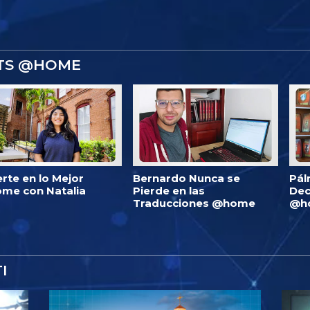
STS @HOME
erte en lo Mejor
Bernardo Nunca se
Pál
me con Natalia
Pierde en las
Dec
Traducciones @home
@h
I