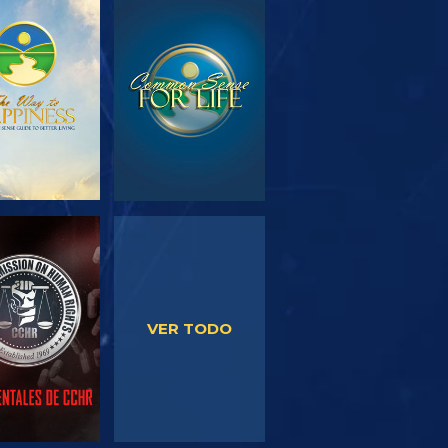
PLORA LAS
VE
SERIES
VE
VE
VER TODO