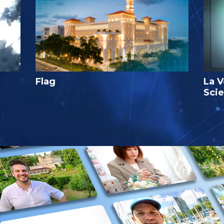
Flag
La V
Sci