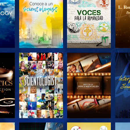
LAS
EXPLORA LAS
EXPLORA LAS
EX
S
SERIES
SERIES