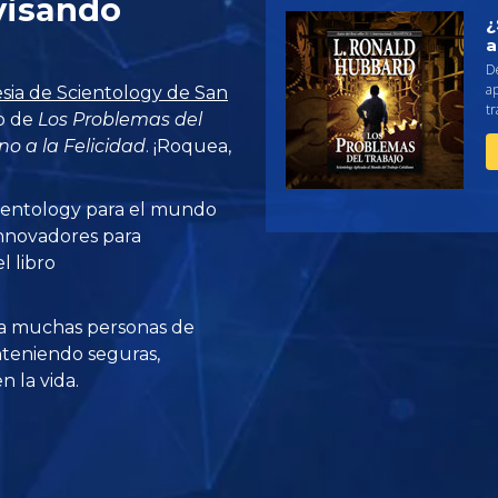
visando
¿
a
De
ap
esia de Scientology de San
tr
so de
Los Problemas del
no a la Felicidad
. ¡Roquea,
ientology para el mundo
innovadores para
l libro
a muchas personas de
teniendo seguras,
 la vida.