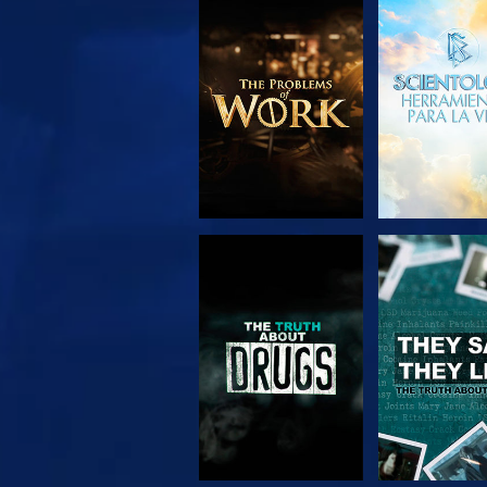
EXPLORA LAS
VE
SERIES
VE
VE