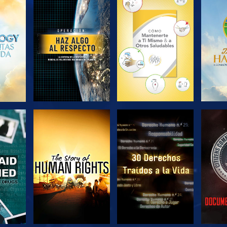
EXPLORA LAS
EXPLORA LAS
EX
SERIES
SERIES
VE
VE