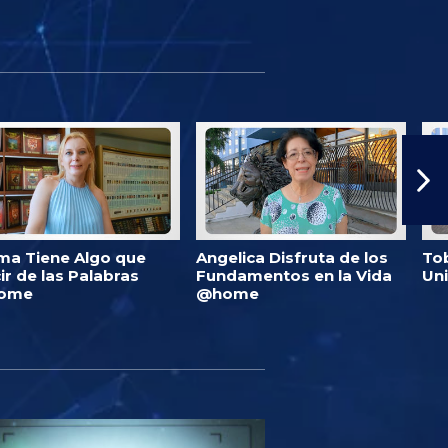
ma Tiene Algo que
Angelica Disfruta de los
Tob
ir de las Palabras
Fundamentos en la Vida
Un
ome
@home