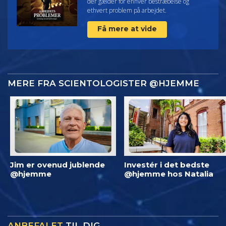
der gælder for enhver bestræbelse og
ethvert problem på arbejdet.
Få mere at vide
MERE FRA SCIENTOLOGISTER @HJEMME
Jim er ovenud jublende
Investér i det bedste
@hjemme
@hjemme hos Natalia
ANBEFALET
TIL DIG