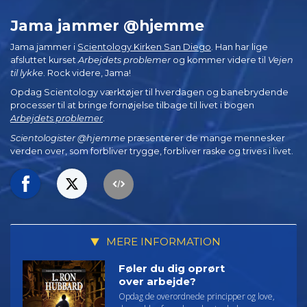
Jama jammer @hjemme
Jama jammer i
Scientology Kirken San Diego
. Han har lige
afsluttet kurset
Arbejdets problemer
og kommer videre til
Vejen
til lykke
. Rock videre, Jama!
Opdag Scientology værktøjer til hverdagen og banebrydende
processer til at bringe fornøjelse tilbage til livet i bogen
Arbejdets problemer
.
Scientologister @hjemme
præsenterer de mange mennesker
verden over, som forbliver trygge, forbliver raske og trives i livet.
MERE INFORMATION
Føler du dig oprørt
over arbejde?
Opdag de overordnede principper og love,