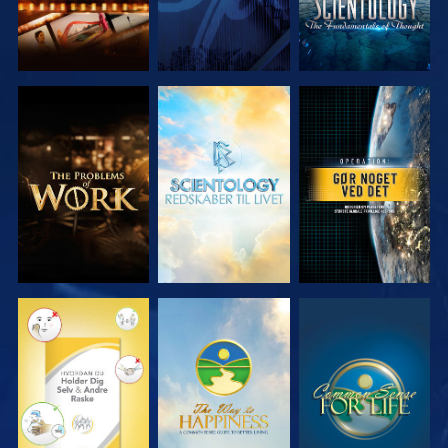
UDFORSK
UDFORSK
SE
SERIEN
SERIEN
SE
SE
SE