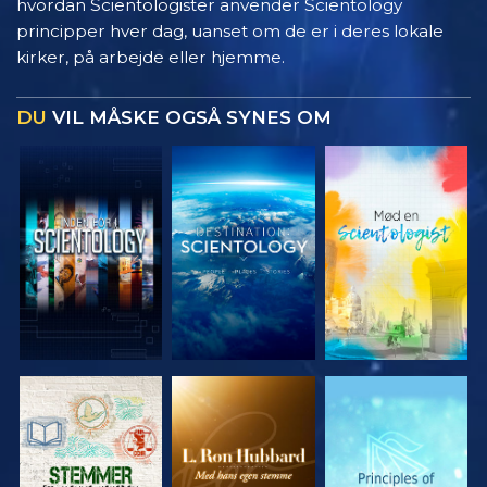
hvordan Scientologister anvender Scientology
principper hver dag, uanset om de er i deres lokale
kirker, på arbejde eller hjemme.
DU
VIL MÅSKE OGSÅ SYNES OM
UDFORSK
UDFORSK
UDFORSK
SERIEN
SERIEN
SERIEN