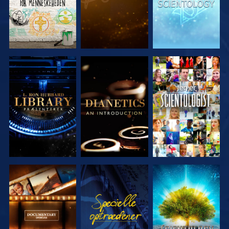
UDFORSK
UDFORSK
SE
SERIEN
SERIEN
UDFORSK
SE
UDFORSK
SERIEN
SERIEN