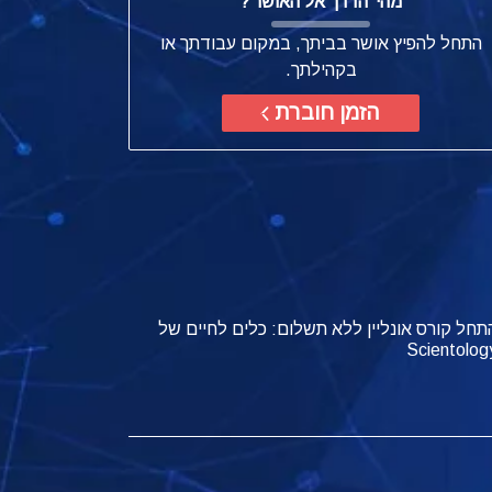
מהי
'הדרך אל האושר'?
התחל להפיץ אושר בביתך, במקום עבודתך או
בקהילתך.
הזמן חוברת
תחל קורס אונליין ללא תשלום: כלים לחיים של
Scientolog