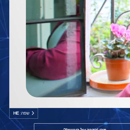
שפה:
HE