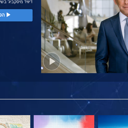
דיוויד מיסקביג' בש
הפ