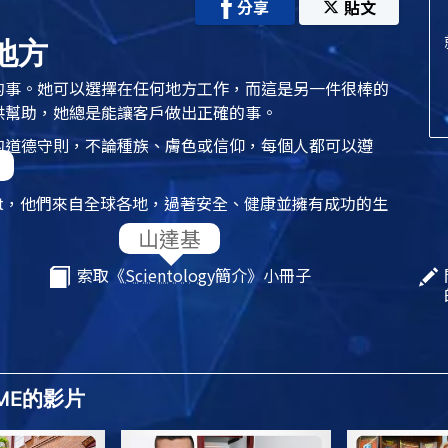
分享
貼文
地方
的事。她可以選擇在任何地方工作，而這是另一件很棒的
供幫助，她總是能讓客戶做出正確的事。
的道德守則，不論種族、膚色或信仰，每個人都可以遵
t
，他們來自全球各地，過著安全、健康並擁有成功的生
索取《
Scientology
簡介》小冊子
OME的影片