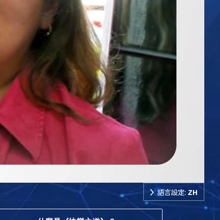
語言設定:
ZH