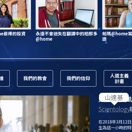
me最棒的投資
永遠不會迷失在翻譯中的柏那多
帕瑪@home
@home
語
人道主義
誰
我們的教會
我們的信仰
計畫
大衛．密斯凱
Scientology
在2018年3月12
生為這一小時的特