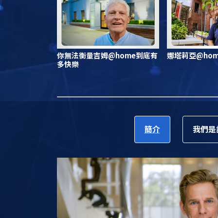
你無法衡量吉姆@home到底有
娜塔莉亞@ho
多快樂
簡介
我們是