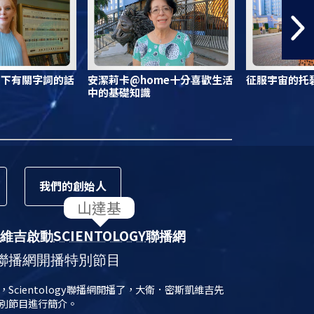
寫下有關字詞的話
安潔莉卡@home十分喜歡生活
征服宇宙的托碧
中的基礎知識
我們的
創始人
SCIENTOLOGY
維吉啟動
聯播網
聯播網開播特別節目
日，Scientology聯播網開播了，大衛．密斯凱維吉先
別節目進行簡介。