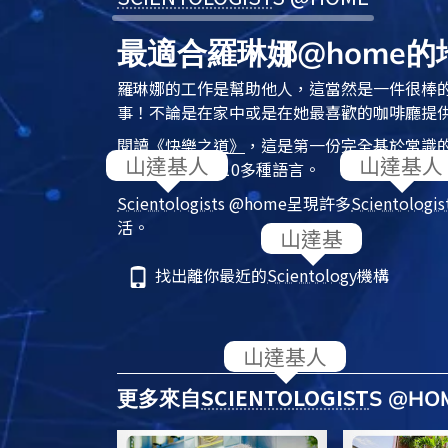
最適合羅琳娜@home的
羅琳娜的工作是幫助他人，這當然是一件很棒
事！不論是在家中或是在她最喜歡的咖啡廳提
閱讀
《快樂之道》
，這是第一份完全基於常識
守。已翻譯成110多種語言。
Scientologist
s @home
呈現許多
Scientologis
活。
找出離你最近的
Scientology
機構
SCIENTOLOGIST
更多來自
S @H