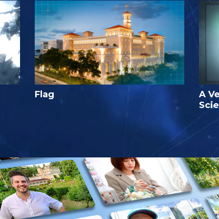
Flag
A Ve
Sci