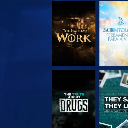
EXPLORAR A
VER
SÉRIE
VER
VER