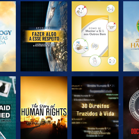
EXPLORAR A
EXPLORAR A
EX
SÉRIE
SÉRIE
VER
VER