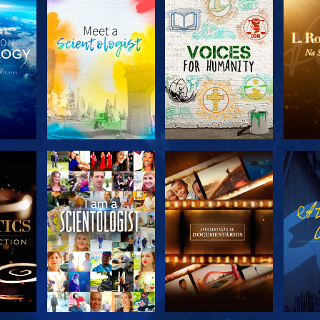
R A
EXPLORAR A
EXPLORAR A
EX
SÉRIE
SÉRIE