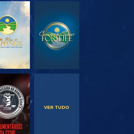
PLORAR A
VER
SÉRIE
VER
VER
VER TUDO