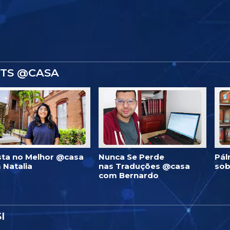
STS @CASA
ista no Melhor @casa
Nunca Se Perde
Pál
 Natalia
nas Traduções @casa
sob
com Bernardo
I