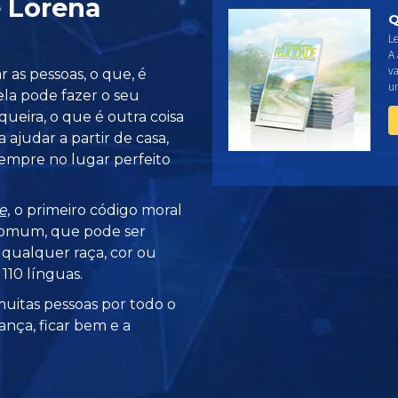
e Lorena
Q
Le
A 
va
r as pessoas, o que, é
um
 ela pode fazer o seu
ueira, o que é outra coisa
a ajudar a partir de casa,
 sempre no lugar perfeito
e,
o primeiro código moral
omum, que pode ser
 qualquer raça, cor ou
110 línguas.
uitas pessoas por todo o
ança, ficar bem e a