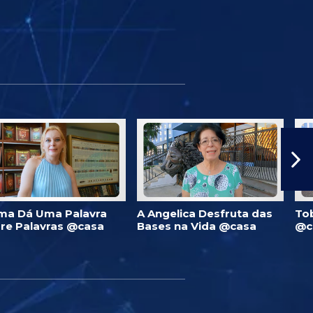
ma Dá Uma Palavra
A Angelica Desfruta das
To
re Palavras @casa
Bases na Vida @casa
@c