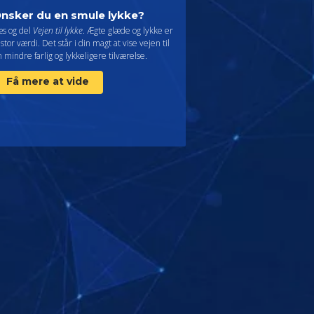
nsker du en smule lykke?
æs og del
Vejen til lykke
. Ægte glæde og lykke er
 stor værdi. Det står i din magt at vise vejen til
 mindre farlig og lykkeligere tilværelse.
Få mere at vide