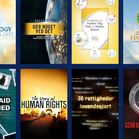
UDFORSK SERIEN
UDFORSK SERIEN
UDFO
SE
SE