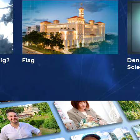
lig?
Flag
Den
Sci