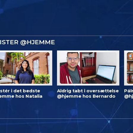
GISTER @HJEMME
stér i det bedste
Aldrig tabt i oversættelse
Pál
emme hos Natalia
@hjemme hos Bernardo
@h