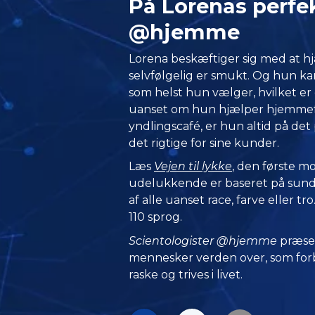
På Lorenas perfe
@hjemme
Lorena beskæftiger sig med at hj
selvfølgelig er smukt. Og hun kan
som helst hun vælger, hvilket er
uanset om hun hjælper hjemmefra
yndlingscafé, er hun altid på det 
det rigtige for sine kunder.
Læs
Vejen til lykke
, den første m
udelukkende er baseret på sund 
af alle uanset race, farve eller tr
110 sprog.
Scientologister @hjemme
præse
mennesker verden over, som forbl
raske og trives i livet.