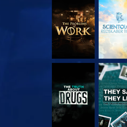
UDFORSK SERIEN
SE
SE
SE