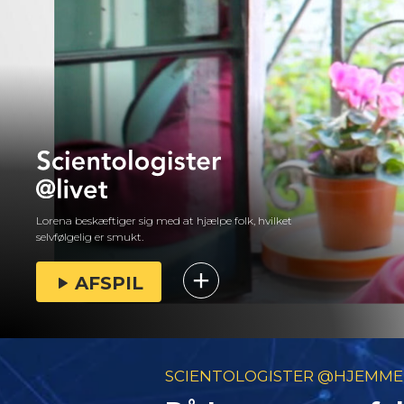
Lorena beskæftiger sig med at hjælpe folk, hvilket
selvfølgelig er smukt.
AFSPIL
SCIENTOLOGISTER @HJEMME