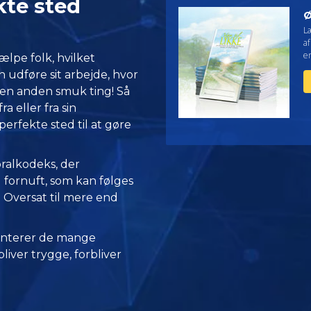
kte sted
Ø
L
af
en
ælpe folk, hvilket
 udføre sit arbejde, hvor
 en anden smuk ting! Så
 eller fra sin
perfekte sted til at gøre
oralkodeks, der
fornuft, som kan følges
o. Oversat til mere end
nterer de mange
iver trygge, forbliver