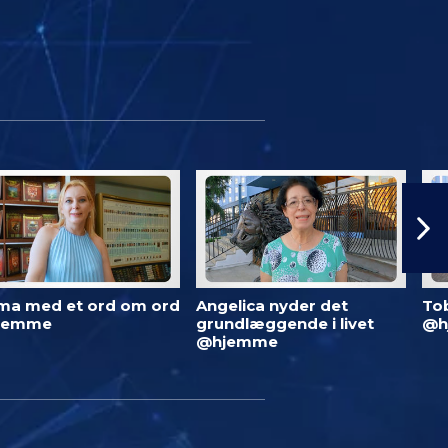
ma med et ord om ord
Angelica nyder det
To
jemme
grundlæggende i livet
@h
@hjemme