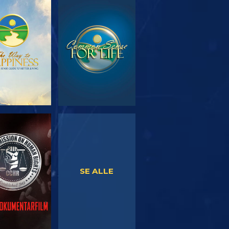
RSK SERIEN
SE
SE
SE
SE ALLE