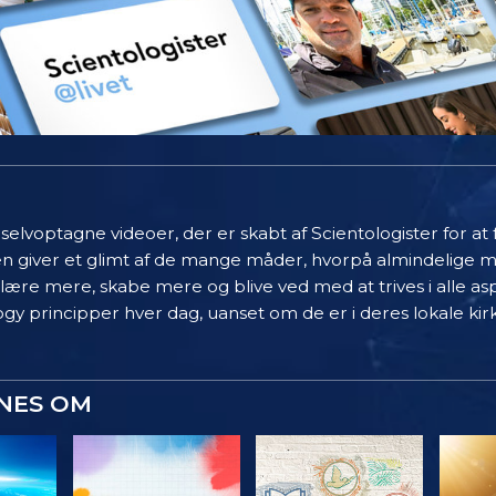
elvoptagne videoer, der er skabt af Scientologister for at
en giver et glimt af de mange måder, hvorpå almindelige 
 lære mere, skabe mere og blive ved med at trives i alle asp
gy principper hver dag, uanset om de er i deres lokale kir
YNES OM