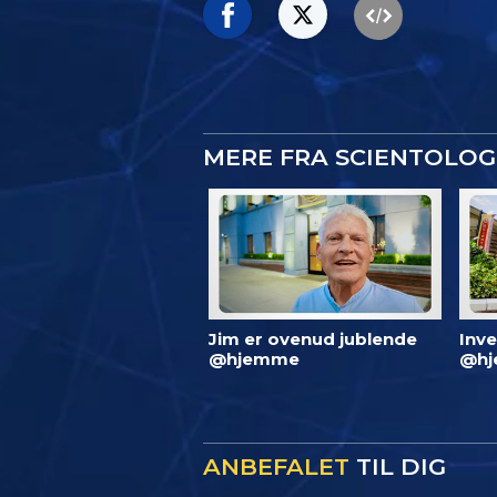
MERE FRA SCIENTOLO
Jim er ovenud jublende
Inve
@hjemme
@hj
ANBEFALET
TIL DIG