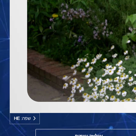
שפה:
HE