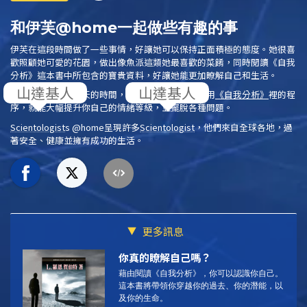
和伊芙@home一起做些有趣的事
伊芙在這段時間做了一些事情，好讓她可以保持正面積極的態度。她很喜
歡照顧她可愛的花園，做出像魚派這類她最喜歡的菜餚，同時閱讀
《自我
分析》
這本書中所包含的寶貴資料，好讓她能更加瞭解自己和生活。
每週只要挑一、兩天的時間，每次至少半小時，應用
《自我分析》
裡的程
序，就能大幅提升你自己的情緒等級，並擺脫各種問題。
Scientologist
s @home
呈現許多
Scientologist
，他們來自全球各地，過
著安全、健康並擁有成功的生活。
更多訊息
你真的瞭解自己嗎？
藉由閱讀
《自我分析》，你可以認識你自己。
這本書將帶領你穿越你的過去、你的潛能，以
及你的生命。