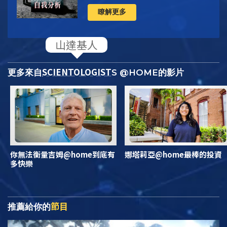
瞭解更多
SCIENTOLOGIST
更多來自
S @HOME的影片
你無法衡量吉姆@home到底有
娜塔莉亞@home最棒的投資
多快樂
節目
推薦給你的