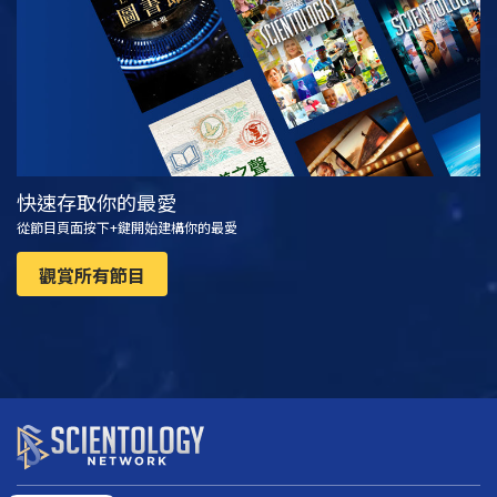
快速存取你的最愛
從節目頁面按下+鍵開始建構你的最愛
觀賞所有節目