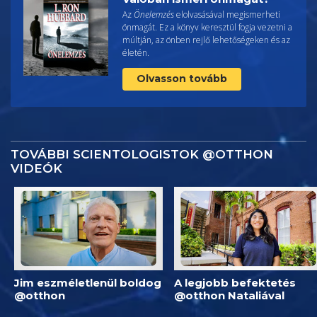
Az
Önelemzés
elolvasásával megismerheti
önmagát. Ez a könyv keresztül fogja vezetni a
múltján, az önben rejlő lehetőségeken és az
életén.
Olvasson tovább
TOVÁBBI SCIENTOLOGISTOK @OTTHON
VIDEÓK
Jim eszméletlenül boldog
A legjobb befektetés
@otthon
@otthon Nataliával