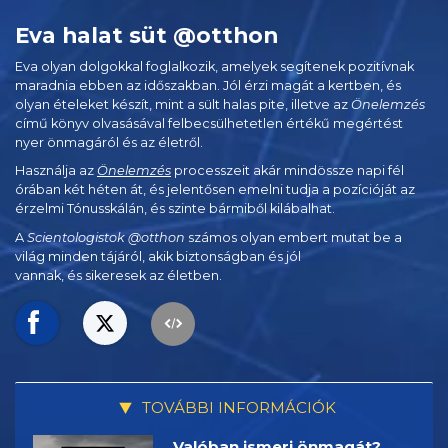
Eva halat süt @otthon
Eva olyan dolgokkal foglalkozik, amelyek segítenek pozitívnak
maradnia ebben az időszakban. Jól érzi magát a kertben, és
olyan ételeket készít, mint a sült halas pite, illetve az
Önelemzés
című könyv olvasásával felbecsülhetetlen értékű megértést
nyer önmagáról és az életről.
Használja az
Önelemzés
processzeit akár mindössze napi fél
órában két héten át, és jelentősen emelni tudja a pozícióját az
érzelmi Tónusskálán, és szinte bármiből kilábalhat.
A
Scientologistok @otthon
számos olyan embert mutat be a
világ minden tájáról, akik biztonságban és jól
vannak, és sikeresek az életben.
TOVÁBBI INFORMÁCIÓK
Valóban ismeri önmagát?