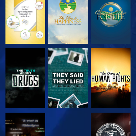
MŰSORNÉZÉS
MŰSORNÉZÉS
MŰSORNÉZÉS
MŰSORNÉZÉS
MŰSORNÉZÉS
MŰSORNÉZÉS
MŰSORNÉZÉS
MŰSORNÉZÉS
MŰSORNÉZÉS