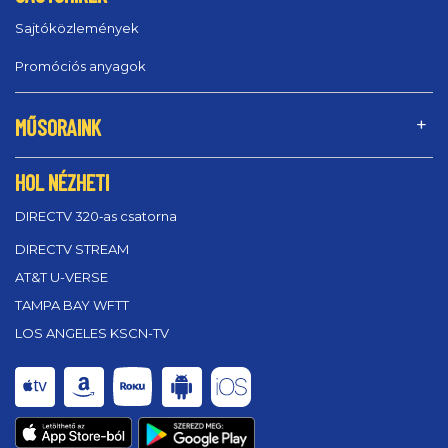
Sajtóközlemények
Promóciós anyagok
MŰSORAINK
HOL NÉZHETI
DIRECTV 320‑as csatorna
DIRECTV STREAM
AT&T U-VERSE
TAMPA BAY WFTT
LOS ANGELES KSCN-TV