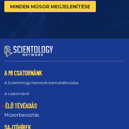
MINDEN MŰSOR MEGJELENÍTÉSE
A MI CSATORNÁNK
A Scientology Network bemutatkozása
A csatornáról
ÉLŐ TÉVÉADÁS
Műsorbeosztás
SAJTÓHÍREK