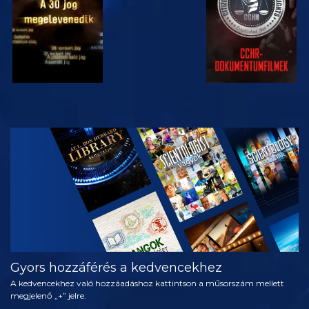
MŰSORNÉZÉS
A SOROZAT
RÉSZEI
Gyors hozzáférés a kedvencekhez
A kedvencekhez való hozzáadáshoz kattintson a műsorszám mellett
megjelenő „+” jelre.