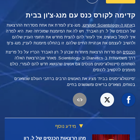
קדימה לקורס כנס עם מנג-צ'ון בבית
ב
ארגון ה-Scientology קאושיונג
, מנג-צ'ון לומדת את אחת מסדרות ההרצאות
של הכנסים של ל. רון האברד. ויש לה את המיומנות שמוכיחה זאת. היא למדה
איך לטפל באנשים, איך לעזור להם להצית מחדש את תחומי העניין שלהם
ולהשיב לעצמם את אנרגיית החיים שלהם. זו בהחלט מיומנות לעניין, מנג-צ'ון!
הכנסים
הם סדרות הרצאות מיוחדות שבהן ל. רון האברד הכריז על כל פריצת
דרך משמעותית ב-Dianetics וב-Scientology. מאחר שבהרצאות האלה
השתתפו סיינטולוג'יסטים מנוסים וגם אנשים שהנושא חדש להם לגמרי, כולם
מוזמנים להקשיב לכנסים.
'סיינטולוג'יסטים בבית' מציג את האנשים הרבים ברחבי העולם שנשארים
בטוחים, נשארים בריאים ומשגשגים בחיים.
מידע נוסף
מהן הרצאות הכנסים של ל. רון