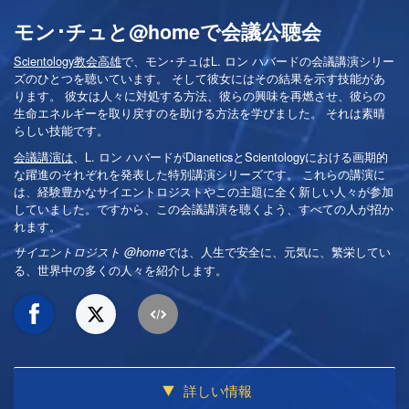
モン･チュと@homeで会議公聴会
Scientology教会高雄
で、モン･チュはL. ロン ハバードの会議講演シリー
ズのひとつを聴いています。 そして彼女にはその結果を示す技能があ
ります。 彼女は人々に対処する方法、彼らの興味を再燃させ、彼らの
生命エネルギーを取り戻すのを助ける方法を学びました。 それは素晴
らしい技能です。
会議講演は
、L. ロン ハバードがDianeticsとScientologyにおける画期的
な躍進のそれぞれを発表した特別講演シリーズです。 これらの講演に
は、経験豊かなサイエントロジストやこの主題に全く新しい人々が参加
していました。ですから、この会議講演を聴くよう、すべての人が招か
れます。
では、人生で安全に、元気に、繁栄してい
サイエントロジスト @home
る、世界中の多くの人々を紹介します。
詳しい情報