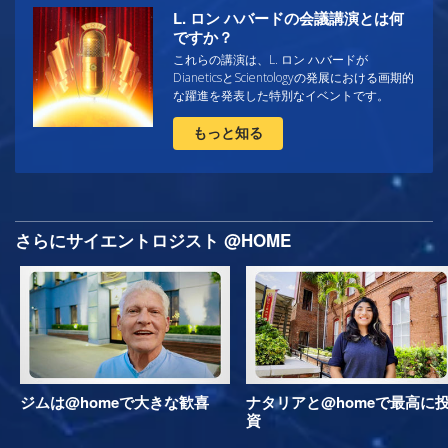
L. ロン ハバードの会議講演とは何
ですか？
これらの講演は、L. ロン ハバードが
DianeticsとScientologyの発展における画期的
な躍進を発表した特別なイベントです。
もっと知る
さらにサイエントロジスト @HOME
ジムは@homeで大きな歓喜
ナタリアと@homeで最高に
資