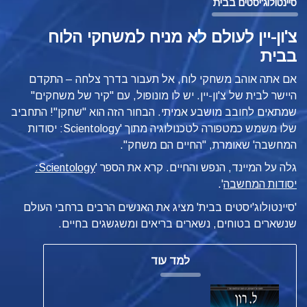
סיינטולוג'יסטים בבית
צ'ון-יין לעולם לא מניח למשחקי הלוח
בבית
אם אתה אוהב משחקי לוח, אל תעבור בדרך צלחה – התקדם
היישר לבית של צ'ון-יין. יש לו מונופול, עם "קיר של משחקים"
שמתאים לחובב מושבע אמיתי. הבחור הזה הוא "שחקן"! התחביב
שלו משמש כמטפורה לטכנולוגיה מתוך
'Scientology: יסודות
המחשבה' שאומרת, "החיים הם משחק".
גלה על המיינד, הנפש והחיים. קרא את הספר '
Scientology:
יסודות המחשבה
'.
'סיינטולוג'יסטים בבית' מציג את האנשים הרבים ברחבי העולם
שנשארים בטוחים, נשארים בריאים ומשגשגים בחיים.
למד עוד