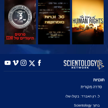
צפה
צפה
צפה
צפה
צפה
בדוק את הסדרה
תוכניות
סדרה מקורית
ל. רון האברד: בקולו שלו
בתוך Scientology