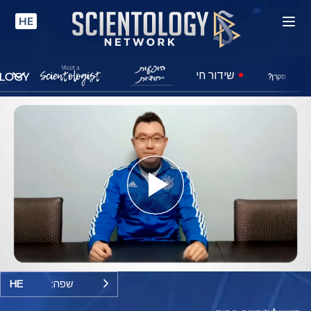
HE
שידור חי
סקרן?
Play
Video
שפה:
HE