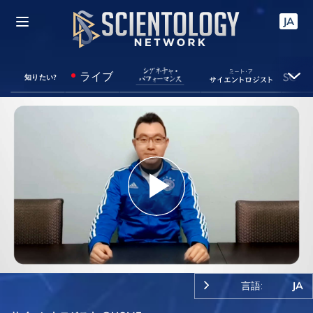
JA
ライブ
知りたい?
Play
Video
言語:
JA