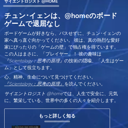
サイエントロジスト @HOME
チュン･イェンは、@homeのボード
ゲームで退屈なし
ボードゲームが好きなら、パスせずに、チュン･イェンの
家へ真っ直ぐ向かってください。 彼は、真の熱烈な愛好
家にぴったりの「ゲームの壁」で独占権を得ています。
この人はまさに、「プレイヤー」！ 彼の趣味は
『Scientology：思考の原理』
の技術の隠喩、「人生はゲー
ム」として役立ちます。
心、精神、生命について見つけてください。
『Scientology：思考の原理』
を読んでください。
サイエントロジスト @home
では、人生で安全に、元気
に、繁栄している、世界中の多くの人々を紹介します。
もっと詳しく知る