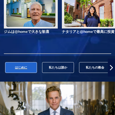
ジムは@homeで大きな歓喜
ナタリアと@homeで最高に投資
はじめに
私たちは誰か
私たちの教会