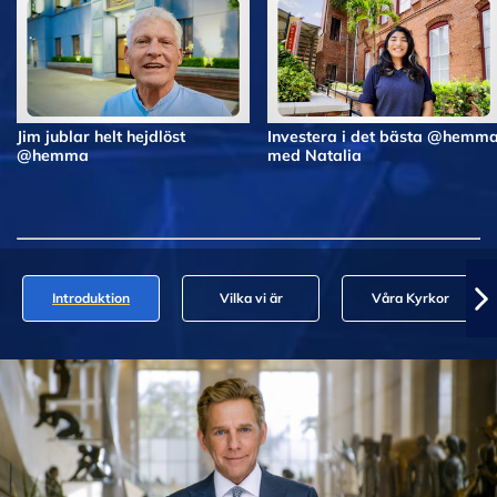
Jim jublar helt hejdlöst
Investera i det bästa @hemm
@hemma
med Natalia
Introduktion
Vilka vi är
Våra Kyrkor