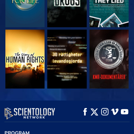
TITTA
TITTA
TITTA
TITTA
TITTA
UTFORSKA
SERIEN
PROGRAM