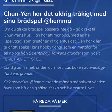
SCIENTOLOGISTS @HEMMA
Chun-Yen har det aldrig tråkigt med
sina brädspel @hemma
Om du älskar brädspel passera inte gå – gå direkt till
Chun‑Yens hus. Han har ett monopol, med en hel
”spelvägg” som anstår en riktig entusiast. Den här killen
gillar att spela! Hans hobby tjänar som en metafor för
teknologi från
Scientology: Tankens grunder
som lyder:
”LIVET ÄR ETT SPEL.”
Lär dig om sinnet, anden och livet. Läs boken
Scientology:
Tankens grunder
.
Scientologists @home
visar de många människor världen
över som håller sig säkra, friska och blomstrar i livet.
FÅ REDA PÅ MER