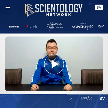
SV
LIVE
Nyfiken?
Play
Video
SPRÅK:
SV