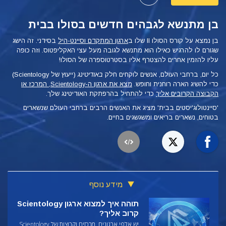
בן מתנשא לגבהים חדשים בסולו בבית
בן נמצא על קורס הסולו II שלו ב
ארגון המתקדם וסיינט-היל
בסידני. זה הישג
שגורם לו להרגיש כאילו הוא מתנשא לגובה מעל עצי האקליפטוס. וזה כופה
עליו להזמין אחרים להצטרף אליו בסטרטוספרה של הסולו!
כל יום, ברחבי העולם, אנשים לוקחים חלק
באודיטינג
(ייעוץ של Scientology)
כדי להשיג הארה רוחנית וחופש.
מצא את ארגון ה-Scientology, המרכז או
הקבוצה הקרובים אליך
כדי להתחיל בהרפתקת האודיטינג שלך.
'סיינטולוג'יסטים בבית' מציג את האנשים הרבים ברחבי העולם שנשארים
בטוחים, נשארים בריאים ומשגשגים בחיים.
מידע נוסף
תוהה איך למצוא ארגון Scientology
קרוב אליך?
יש אלפי ארגונים, מרכזים וקבוצות של Scientology