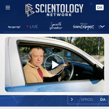
DA
LIVE
Nysgerrig?
Play
Video
SPROG:
DA