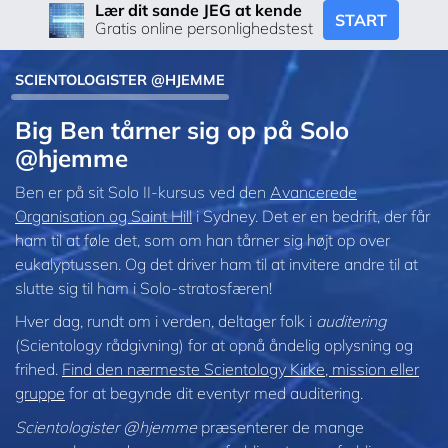
Lær dit sande JEG at kende
START
Gratis online personlighedstest
SCIENTOLOGISTER @HJEMME
Big Ben tårner sig op på Solo
@hjemme
Ben er på sit Solo II-kursus ved den
Avancerede
Organisation og Saint Hill
i Sydney. Det er en bedrift, der får
ham til at føle det, som om han tårner sig højt op over
eukalyptussen. Og det driver ham til at invitere andre til at
slutte sig til ham i Solo-stratosfæren!
Hver dag, rundt om i verden, deltager folk i
auditering
(Scientology rådgivning) for at opnå åndelig oplysning og
frihed.
Find den nærmeste Scientology Kirke, mission eller
gruppe
for at begynde dit eventyr med auditering.
Scientologister @hjemme
præsenterer de mange