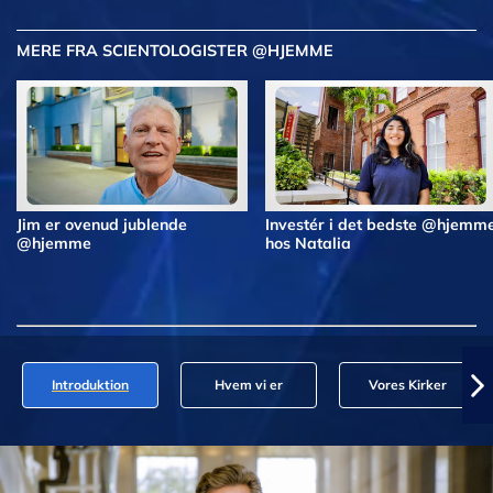
MERE FRA SCIENTOLOGISTER @HJEMME
Jim er ovenud jublende
Investér i det bedste @hjemm
@hjemme
hos Natalia
Introduktion
Hvem vi er
Vores Kirker