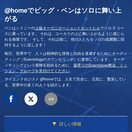
@homeでビッグ・ベンはソロに舞い上
がる
ベンはシドニーの
上級オーガニゼーションとセントヒル
でソロ II コー
スに乗っています。 それは、ユーカリの上に舞い上がるように感じら
れる偉業です。 そして、それは彼に、他の人たちをソロの成層圏に招
待するように促します！
毎日、世界中で、人々は精神的な啓発と自由を達成するために
オーディ
（Scientologyのカウンセリング）に参加しています。 オーデ
ティング
ィティングという冒険を始めるために、
最寄りのScientology教会、ミッ
ション、グループを見付けてください
。
では、人生で安全に、元気に、繁栄してい
サイエントロジスト @home
る、世界中の多くの人々を紹介します。
詳しい情報