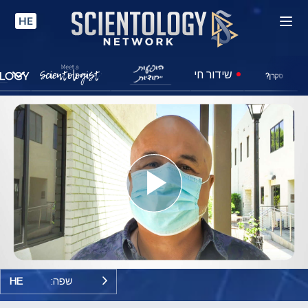
HE
שידור חי
סקרן?
Play
Video
שפה:
HE