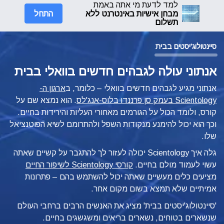
למד לדעת מי אתה באמת
התחל
מבחן אישיות באינטרנט ללא
תשלום
סיינטולוג'יסטים בבית
אנתוני עולה לגבהים חדשים בוואלי בבית
אנתוני מגיע לגבהים חדשים בוואלי – כלומר, ב
ארגון ה-
Scientology בעמק סן פרננדו בלוס-אנג'לס
. הוא נמצא שם על
קורס, ולומד הכול על הגורמים מאחורי העליות והירידות בחיים.
וכך הוא יכול להימנע מנקודות השפל ולהתרומם לשיא הפוטנציאל
שלו.
גלה איך Scientology יכולה לעזור לך להתגבר על קשיים שאתה
עשוי לעמוד מולם בחיים.
קורסי Scientology לשיפור החיים
מציעים כלים מעשיים שאתה יכול להשתמש בהם – פתרונות
אמיתיים שלא תמצא בשום מקום אחר.
'סיינטולוג'יסטים בבית' מציג את האנשים הרבים ברחבי העולם
שנשארים בטוחים, נשארים בריאים ומשגשגים בחיים.