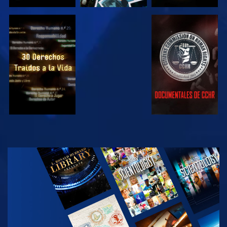
VE
VE
VE
VE
EXPLORA LAS
SERIES