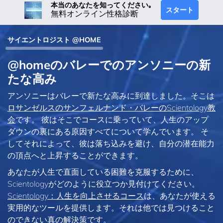
本当のあなたを知ってください｡
スタート
無料オンライン性格診断
サイエントロジスト @HOME
@homeのバレーでのアンソニーの新
たな高み
アンソニーはバレーで新たな高みに到達しました。そこは
ロサンゼルスのサンフェルナンド・バレーのScientology教
会
です。 彼はそこでコースに乗っていて、人生のアップ
ダウンの裏にある原因すべてについて学んでいます。 そ
してそれによって、彼は落ち込みを避け、自分の潜在能力
の頂点へと上昇することができます。
あなたが人生で直面している困難を克服するために、
Scientologyがどのように役立つか見付けてください。
Scientology：人生を向上させるコース
は、あなたが使える
実用的なツールを提供します。それは他では見つけること
のできない真の解決策です。