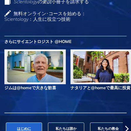
Scientologyの要説
小冊子を請求する
無料オンライン･コースを始める：
Scientology：人生に役立つ技術
さらにサイエントロジスト @HOME
ジムは@homeで大きな歓喜
ナタリアと@homeで最高に投資
はじめに
私たちは誰か
私たちの教会