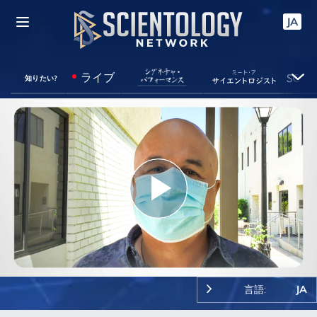
JA
ライブ
知りたい?
Play
Video
言語:
JA