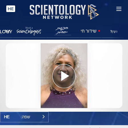
HE
שידור חי
סקרן?
Play
Video
שפה:
HE