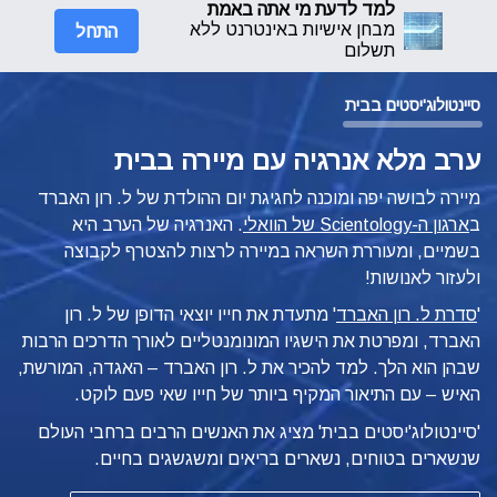
למד לדעת מי אתה באמת
התחל
מבחן אישיות באינטרנט ללא
תשלום
סיינטולוג'יסטים בבית
ערב מלא אנרגיה עם מיירה בבית
מיירה לבושה יפה ומוכנה לחגיגת יום ההולדת של ל. רון האברד
ב
ארגון ה-Scientology של הוואלי
. האנרגיה של הערב היא
בשמיים, ומעוררת השראה במיירה לרצות להצטרף לקבוצה
ולעזור לאנושות!
'
סדרת ל. רון האברד
' מתעדת את חייו יוצאי הדופן של ל. רון
האברד, ומפרטת את הישגיו המונומנטליים לאורך הדרכים הרבות
שבהן הוא הלך. למד להכיר את ל. רון האברד – האגדה, המורשת,
האיש – עם התיאור המקיף ביותר של חייו שאי פעם לוקט.
'סיינטולוג'יסטים בבית' מציג את האנשים הרבים ברחבי העולם
שנשארים בטוחים, נשארים בריאים ומשגשגים בחיים.