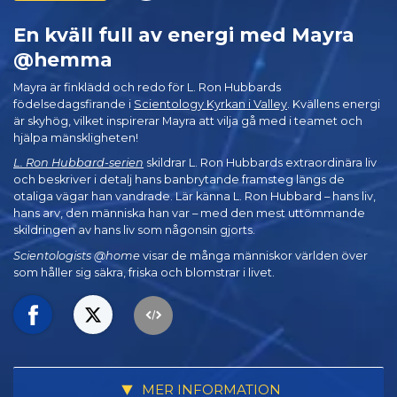
En kväll full av energi med Mayra
@hemma
Mayra är finklädd och redo för L. Ron Hubbards
födelsedagsfirande i
Scientology Kyrkan i Valley
. Kvällens energi
är skyhög, vilket inspirerar Mayra att vilja gå med i teamet och
hjälpa mänskligheten!
L. Ron Hubbard-serien
skildrar L. Ron Hubbards extraordinära liv
och beskriver i detalj hans banbrytande framsteg längs de
otaliga vägar han vandrade. Lär känna L. Ron Hubbard – hans liv,
hans arv, den människa han var – med den mest uttömmande
skildringen av hans liv som någonsin gjorts.
Scientologists @home
visar de många människor världen över
som håller sig säkra, friska och blomstrar i livet.
MER INFORMATION