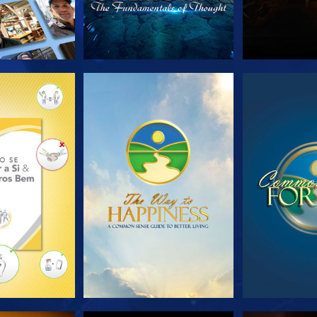
A SÉRIE
VEJA
VE