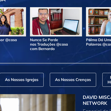
lhor @casa
Nunca Se Perde
Pálma Dá Uma
nas Traduções @casa
Palavras @ca
com Bernardo
As Nossas Igrejas
As Nossas Crenças
H
DAVID MISC
NETWORK