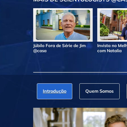
Júbilo Fora de Série de Jim
Invista no Me
@casa
com Natalia
Introdução
Quem Somos