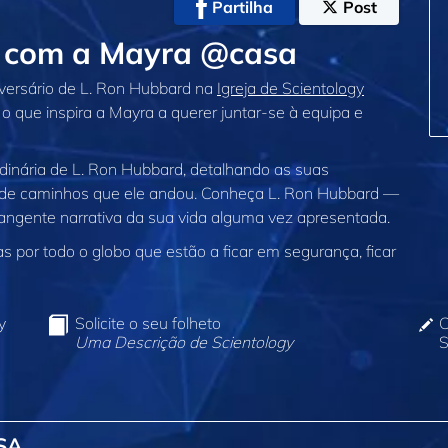
Partilha
Post
 com a Mayra @casa
versário de L. Ron Hubbard na
Igreja de Scientology
 o que inspira a Mayra a querer juntar‑se à equipa e
rdinária de L. Ron Hubbard, detalhando as suas
 de caminhos que ele andou. Conheça L. Ron Hubbard —
ngente narrativa da sua vida alguma vez apresentada.
 por todo o globo que estão a ficar em segurança, ficar
y
Solicite o seu folheto
C
Uma Descrição de Scientology
S
SA