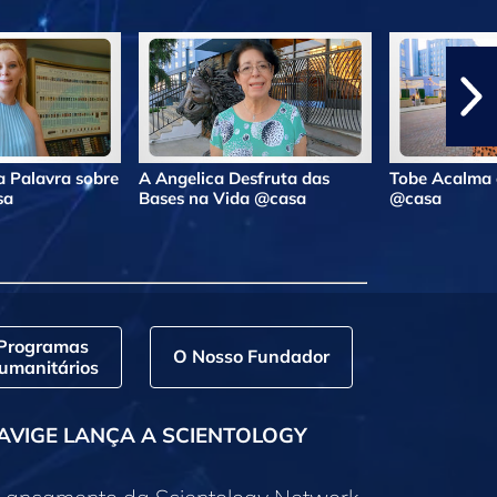
 Palavra sobre
A Angelica Desfruta das
Tobe Acalma 
sa
Bases na Vida @casa
@casa
Programas
O Nosso Fundador
umanitários
AVIGE LANÇA A SCIENTOLOGY