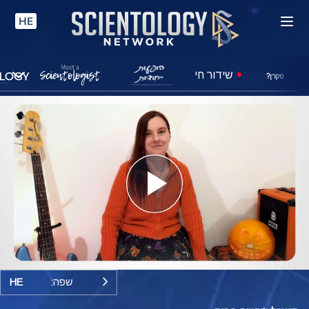
HE
שידור חי
סקרן?
Play
Video
שפה:
HE