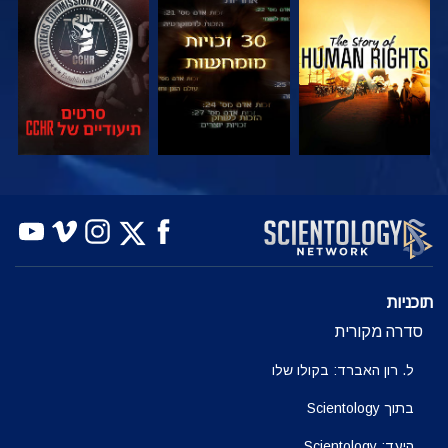
צפה
צפה
צפה
צפה
צפה
בדוק את הסדרה
תוכניות
סדרה מקורית
ל. רון האברד: בקולו שלו
בתוך Scientology
היעד: Scientology