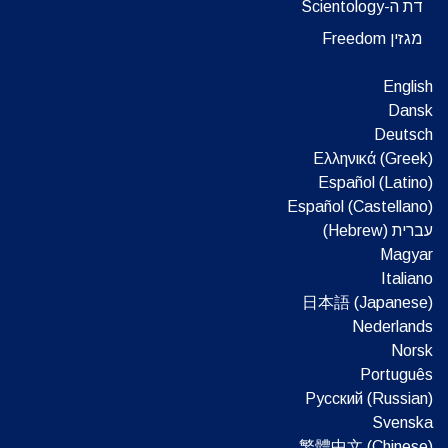
דת ה-Scientology
מגזין Freedom
English
Dansk
Deutsch
Ελληνικά (Greek)
Español (Latino)
Español (Castellano)
עברית (Hebrew)‏
Magyar
Italiano
日本語 (Japanese)
Nederlands
Norsk
Português
Русский (Russian)
Svenska
繁體中文 (Chinese)