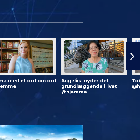
ma med et ord om ord
Angelica nyder det
To
jemme
grundlæggende i livet
@h
@hjemme