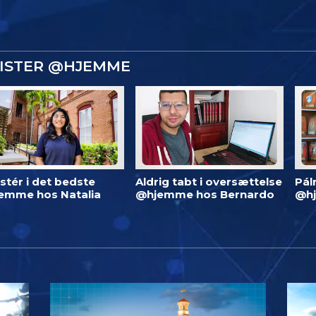
GISTER @HJEMME
stér i det bedste
Aldrig tabt i oversættelse
Pál
emme hos Natalia
@hjemme hos Bernardo
@h