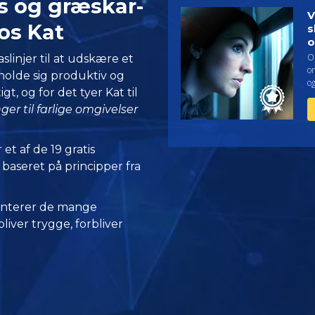
s og græskar-
V
os Kat
s
o
On
slinjer til at udskære et
om
 holde sig produktiv og
og
tigt, og for det tyer Kat til
ger til farlige omgivelser
 et af de 19 gratis
 baseret på principper fra
nterer de mange
iver trygge, forbliver