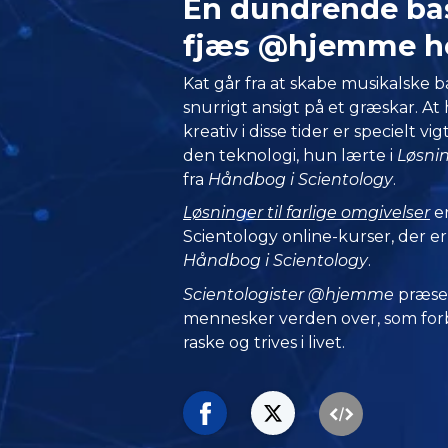
En dundrende ba
fjæs @hjemme h
Kat går fra at skabe musikalske ba
snurrigt ansigt på et græskar. At
kreativ i disse tider er specielt vig
den teknologi, hun lærte i
Løsnin
fra
Håndbog i Scientology
.
Løsninger til farlige omgivelser
er
Scientology online-kurser, der er
Håndbog i Scientology
.
Scientologister @hjemme
præse
mennesker verden over, som forbl
raske og trives i livet.