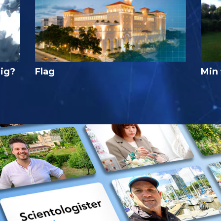
lig?
Flag
Min 