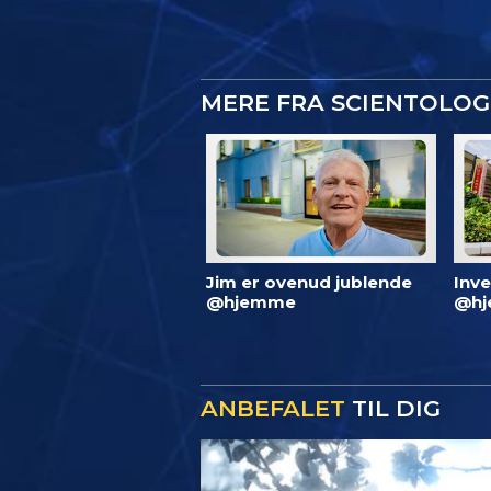
MERE FRA SCIENTOLO
Jim er ovenud jublende
Inve
@hjemme
@hj
ANBEFALET
TIL DIG