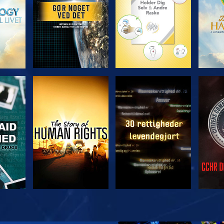
SE
SE