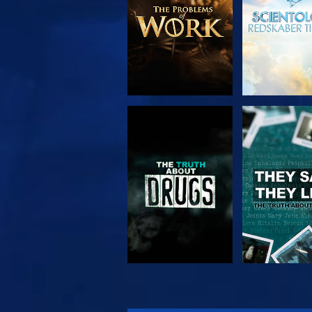
SE
SE