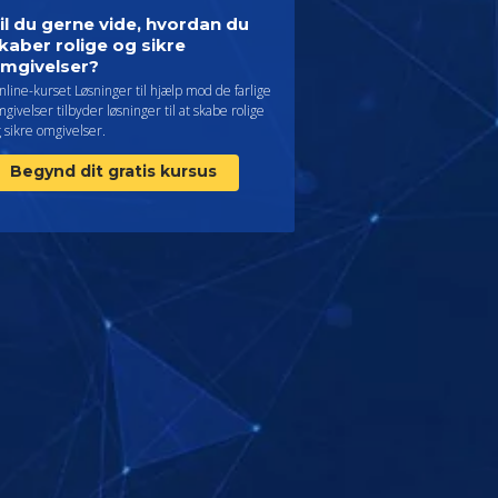
il du gerne vide, hvordan du
kaber rolige og sikre
mgivelser?
line-kurset Løsninger til hjælp mod de farlige
givelser tilbyder løsninger til at skabe rolige
 sikre omgivelser.
Begynd dit gratis kursus