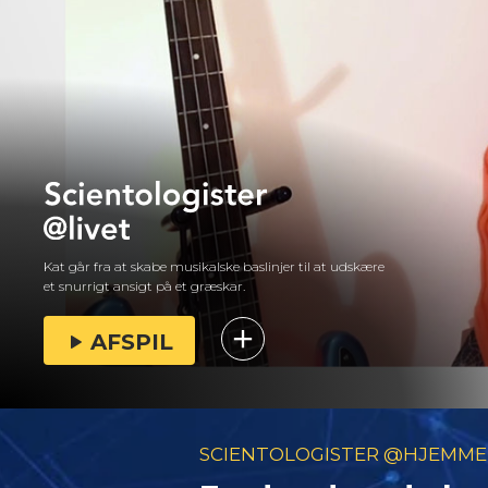
Kat går fra at skabe musikalske baslinjer til at udskære
et snurrigt ansigt på et græskar.
AFSPIL
SCIENTOLOGISTER @HJEMME